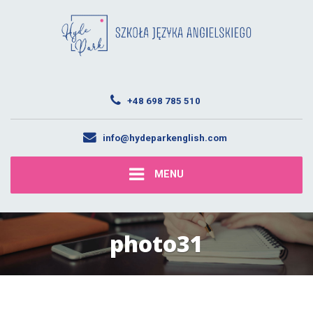
+48 698 785 510
info@hydeparkenglish.com
MENU
photo31