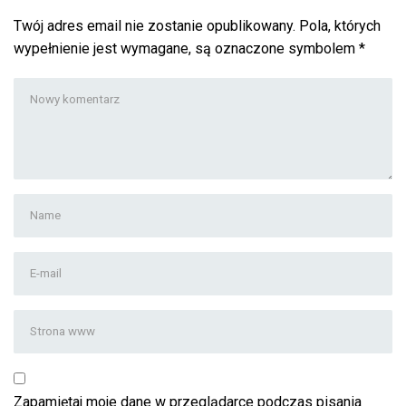
Twój adres email nie zostanie opublikowany.
Pola, których
wypełnienie jest wymagane, są oznaczone symbolem
*
Twój
komentarz
*
Imię
i
nazwisko
*
Adres
email
*
Strona
www
Zapamiętaj moje dane w przeglądarce podczas pisania