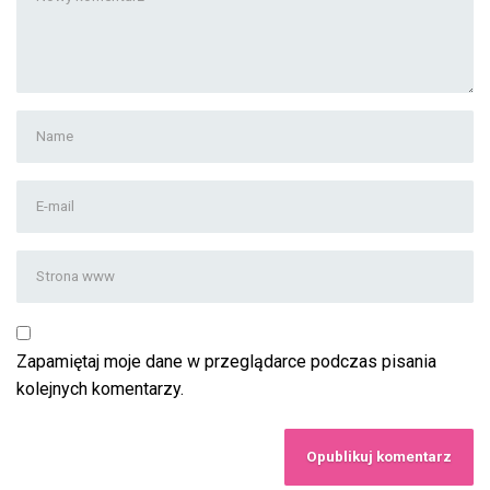
komentarz
*
Imię
i
nazwisko
*
Adres
email
*
Strona
www
Zapamiętaj moje dane w przeglądarce podczas pisania
kolejnych komentarzy.