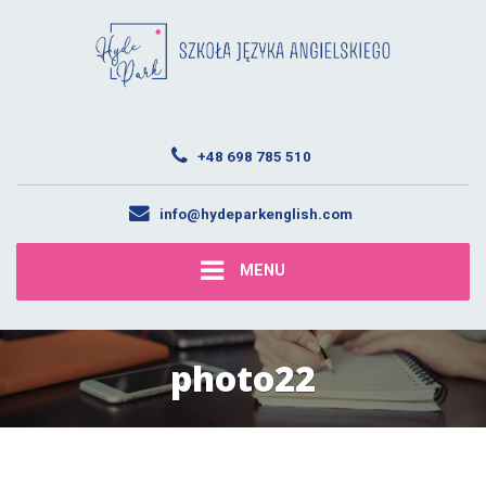
+48 698 785 510
info@hydeparkenglish.com
MENU
photo22