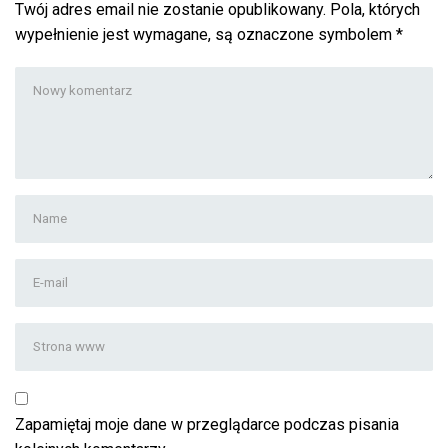
Twój adres email nie zostanie opublikowany.
Pola, których
wypełnienie jest wymagane, są oznaczone symbolem
*
Twój
komentarz
*
Imię
i
nazwisko
*
Adres
email
*
Strona
www
Zapamiętaj moje dane w przeglądarce podczas pisania